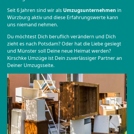
Seit 6 Jahren sind wir als
Umzugsunternehmen
in
Würzburg aktiv und diese Erfahrungswerte kann
uns niemand nehmen.
Du möchtest Dich beruflich verändern und Dich
zieht es nach Potsdam? Oder hat die Liebe gesiegt
und Münster soll Deine neue Heimat werden?
Kirschke Umzüge ist Dein zuverlässiger Partner an
Deiner Umzugsseite.