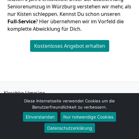
Seniorenumzug in Würzburg verstehen wir mehr, als
nur Kisten schleppen. Kennst Du schon unseren
Full-Service
? Hier übernehmen wir im Vorfeld die
komplette Abwicklung für Dich.
Kostenloses Angebot erhalten
Kirschke Umzüge
Matthias Koch
Diese Internetseite verwendet Cookies um die
Benutzerfreundlichkeit zu verbessern.
Wittelsbacherstraße 26
97074
Würzburg
Einverstanden
Nur notwendige Cookies
Datenschutzerklärung
Tel.:
015792621442
E-Mail:
info@umzuege-kirschke.de