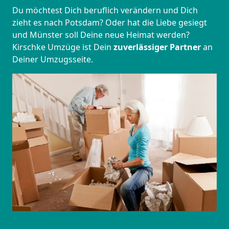
Du möchtest Dich beruflich verändern und Dich
zieht es nach Potsdam? Oder hat die Liebe gesiegt
und Münster soll Deine neue Heimat werden?
Kirschke Umzüge ist Dein
zuverlässiger Partner
an
Deiner Umzugsseite.