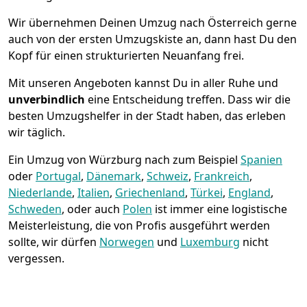
Wir übernehmen Deinen Umzug nach Österreich gerne
auch von der ersten Umzugskiste an, dann hast Du den
Kopf für einen strukturierten Neuanfang frei.
Mit unseren Angeboten kannst Du in aller Ruhe und
unverbindlich
eine Entscheidung treffen. Dass wir die
besten Umzugshelfer in der Stadt haben, das erleben
wir täglich.
Ein Umzug von Würzburg nach zum Beispiel
Spanien
oder
Portugal
,
Dänemark
,
Schweiz
,
Frankreich
,
Niederlande
,
Italien
,
Griechenland
,
Türkei
,
England
,
Schweden
, oder auch
Polen
ist immer eine logistische
Meisterleistung, die von Profis ausgeführt werden
sollte, wir dürfen
Norwegen
und
Luxemburg
nicht
vergessen.