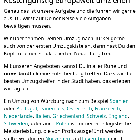
Kostengünstig europaweit umziehen
Genau das ist unsere Aufgabe und die führen wir gerne
aus. Du wirst auf Deiner Reise viele Aufgaben
bewältigen müssen.
Wir übernehmen Deinen Umzug nach Türkei gerne
auch von der ersten Umzugskiste an, dann hast Du den
Kopf für einen strukturierten Neuanfang frei.
Mit unseren Angeboten kannst Du in aller Ruhe und
unverbindlich
eine Entscheidung treffen. Dass wir die
besten Umzugshelfer in der Stadt haben, das erleben
wir täglich.
Ein Umzug von Würzburg nach zum Beispiel
Spanien
oder
Portugal
,
Dänemark
,
Österreich
,
Frankreich
,
Niederlande
,
Italien
,
Griechenland
,
Schweiz
,
England
,
Schweden
, oder auch
Polen
ist immer eine logistische
Meisterleistung, die von Profis ausgeführt werden
sollte, wir dürfen
Norwegen
und
Luxemburg
nicht