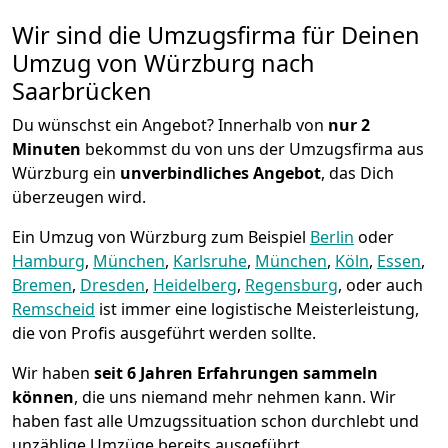
Wir sind die Umzugsfirma für Deinen
Umzug von Würzburg nach
Saarbrücken
Du wünschst ein Angebot? Innerhalb von
nur 2
Minuten
bekommst du von uns der Umzugsfirma aus
Würzburg ein
unverbindliches Angebot
, das Dich
überzeugen wird.
Ein Umzug von Würzburg zum Beispiel
Berlin
oder
Hamburg
,
München
,
Karlsruhe
,
München
,
Köln
,
Essen
,
Bremen
,
Dresden
,
Heidelberg
,
Regensburg
, oder auch
Remscheid
ist immer eine logistische Meisterleistung,
die von Profis ausgeführt werden sollte.
Wir haben
seit
6 Jahren Erfahrungen sammeln
können
, die uns niemand mehr nehmen kann. Wir
haben fast alle Umzugssituation schon durchlebt und
unzählige Umzüge bereits ausgeführt.